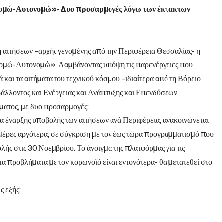
ονομώ-Αυτονομώ»- Δυο προσαρμογές λόγω των έκτακτων
λή αιτήσεων –αρχής γενομένης από την Περιφέρεια Θεσσαλίας- η
ομώ-Αυτονομώ». Λαμβάνοντας υπόψη τις παρενέργειες που
και τα αιτήματα του τεχνικού κόσμου –ιδιαίτερα από τη Βόρειο
άλλοντος και Ενέργειας και Ανάπτυξης και Επενδύσεων
ματος, με δυο προσαρμογές:
α έναρξης υποβολής των αιτήσεων ανά Περιφέρεια, ανακοινώνεται
0 μέρες αργότερα, σε σύγκριση με τον έως τώρα προγραμματισμό που
λής στις 30 Νοεμβρίου. Το άνοιγμα της πλατφόρμας για τις
τα προβλήματα με τον κορωνοϊό είναι εντονότερα- θα μετατεθεί στο
ς εξής: