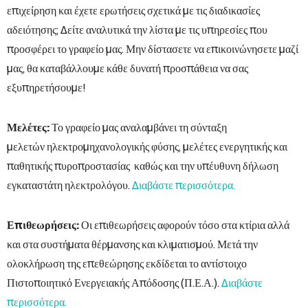
ΕΨΕΙΣ -
επιχείρηση και έχετε ερωτήσεις σχετικά με τις διαδικασίες
αδειότησης; Δείτε αναλυτικά την λίστα με τις υπηρεσίες που
ΝΙΚΟΣ
προσφέρει το γραφείο μας. Μην δίστασετε να επικοινώνησετε μαζί
ΛΕΙΑΣ
μας, θα καταβάλλουμε κάθε δυνατή προσπάθεια να σας
ΟΝΟΜΗΣΗ
εξυπηρετήσουμε!
 ΟΙΚΟΝ
Μελέτες:
Το γραφείο μας αναλαμβάνει τη σύνταξη
μελετών ηλεκτρομηχανολογικής φύσης, μελέτες ενεργητικής και
ΤΙΚΑ
παθητικής πυροπροστασίας καθώς και την υπέυθυνη δήλωση
LOG
εγκαταστάτη ηλεκτρολόγου.
Διαβάστε περισσότερα.
ΙΝΩΝΙΑ
Επιθεωρήσεις:
Οι επιθεωρήσεις αφορούν τόσο στα κτίρια αλλά
και στα συστήματα θέρμανσης και κλιματισμού. Μετά την
ολοκλήρωση της επεθεώρησης εκδίδεται το αντίστοιχο
Πιστοποιητικό Ενεργειακής Απόδοσης (Π.Ε.Α.).
Διαβάστε
περισσότερα.